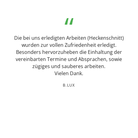
W
t
Die bei uns erledigten Arbeiten (Heckenschnitt)
ch
wurden zur vollen Zufriedenheit erledigt.
t
Besonders hervorzuheben die Einhaltung der
r!
M
vereinbarten Termine und Absprachen, sowie
ht
zügiges und sauberes arbeiten.
h
Vielen Dank.
B.LUX
Wi