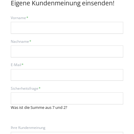
Eigene Kundenmeinung einsenden!
Pflichtfeld
Vorname
*
Pflichtfeld
Nachname
*
Pflichtfeld
E-Mail
*
Pflichtfeld
Sicherheitsfrage
*
Was ist die Summe aus 7 und 2?
Ihre Kundenmeinung